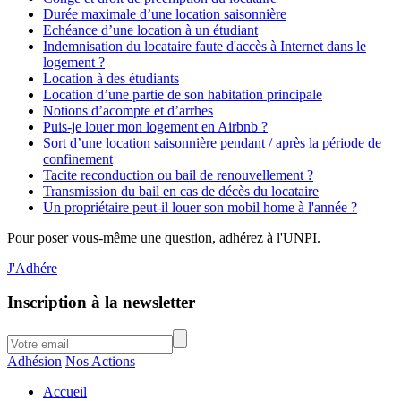
Durée maximale d’une location saisonnière
Echéance d’une location à un étudiant
Indemnisation du locataire faute d'accès à Internet dans le
logement ?
Location à des étudiants
Location d’une partie de son habitation principale
Notions d’acompte et d’arrhes
Puis-je louer mon logement en Airbnb ?
Sort d’une location saisonnière pendant / après la période de
confinement
Tacite reconduction ou bail de renouvellement ?
Transmission du bail en cas de décès du locataire
Un propriétaire peut-il louer son mobil home à l'année ?
Pour poser vous-même une question, adhérez à l'UNPI.
J'Adhére
Inscription à la newsletter
Adhésion
Nos Actions
Accueil